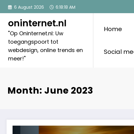
Skip
6 August 2026
6:18:19 AM
to
content
oninternet.nl
Home
"Op Oninternet.nl: Uw
toegangspoort tot
webdesign, online trends en
Social me
meer!"
Month: June 2023