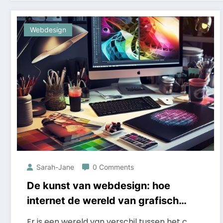
Webdesign
Sarah-Jane
0 Comments
De kunst van webdesign: hoe
internet de wereld van grafische
vormgeving heeft
Er is een wereld van verschil tussen het c