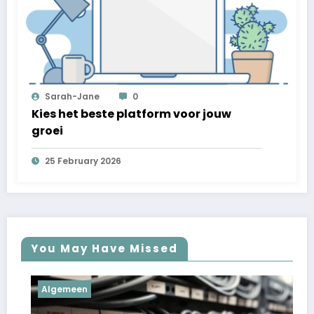
Sarah-Jane
0
Kies het beste platform voor jouw
groei
25 February 2026
You May Have Missed
lgemeen
Algeme