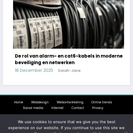
 rol van alarm- en cat6-kabels in moderne
Kies de
veiliging en netwerken
thuisn
 December 2025
15 Dece
Sarah-Jane
Home
Webdesign
Webontwikkeling
Online trends
Social media
Internet
Contact
Privacy
Newscrunch - Magazine & Blog
WordPress
Theme 2026 | Powered By
SpiceThemes
We use cookies to ensure that we give you the best
experience on our website. If you continue to use this site we