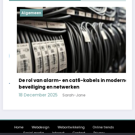
Algemeen
De rol van alarm- en cat6-kabels in moderne
beveiliging en netwerken
18 December 2025
Sarah-Jane
Home
Webdesign
Webontwikkeling
Online trends
Social media
Internet
Contact
Privacy