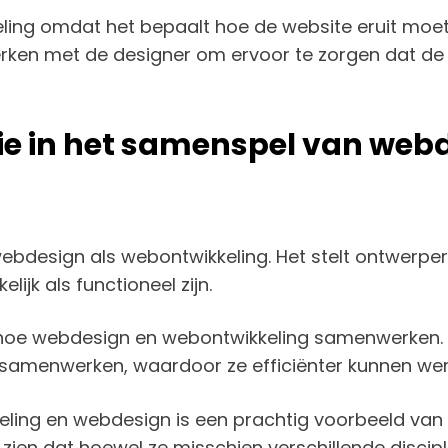
ing omdat het bepaalt hoe de website eruit moet 
en met de designer om ervoor te zorgen dat de we
ie in het samenspel van web
 webdesign als webontwikkeling. Het stelt ontwerp
lijk als functioneel zijn.
p hoe webdesign en webontwikkeling samenwerken.
amenwerken, waardoor ze efficiënter kunnen werk
ing en webdesign is een prachtig voorbeeld van
zien dat hoewel ze misschien verschillende discipl