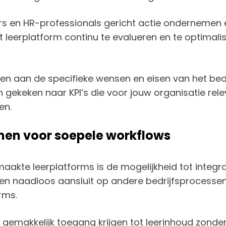
s en HR-professionals gericht actie ondernemen e
het leerplatform continu te evalueren en te optim
n aan de specifieke wensen en eisen van het bedr
gekeken naar KPI’s die voor jouw organisatie releva
en.
men voor soepele workflows
akte leerplatforms is de mogelijkheid tot integr
eren naadloos aansluit op andere bedrijfsprocesse
rms.
gemakkelijk toegang krijgen tot leerinhoud zonde