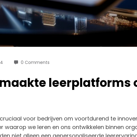
24
0 Comments
aakte leerplatforms o
cruciaal voor bedrijven om voortdurend te innove
ier waarop we leren en ons ontwikkelen binnen or
 bieden niet alleen een gepersonaliseerde leerervari