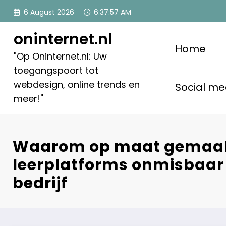
Skip
6 August 2026
6:37:58 AM
to
content
oninternet.nl
Home
"Op Oninternet.nl: Uw
toegangspoort tot
webdesign, online trends en
Social me
meer!"
Waarom op maat gemaa
leerplatforms onmisbaar z
bedrijf