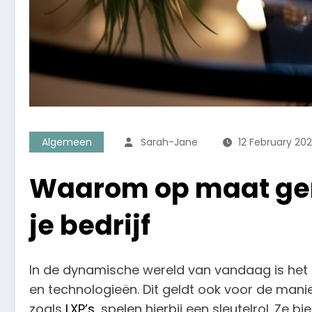
Algemeen
Sarah-Jane
12 February 20
Waarom op maat gem
je bedrijf
In de dynamische wereld van vandaag is het 
en technologieën. Dit geldt ook voor de man
zoals
LXP’s
, spelen hierbij een sleutelrol. Ze