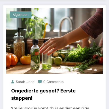
Algemeen
Sarah-Jane
0 Comments
Ongedierte gespot? Eerste
stappen!
Stel je voor: je komt thuis en ziet een rijtje