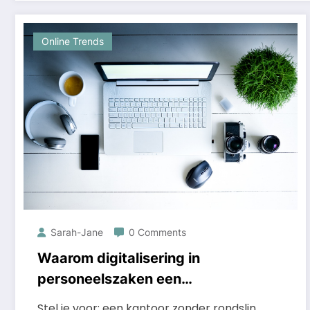
Online Trends
Sarah-Jane
0 Comments
Waarom digitalisering in
personeelszaken een
gamechanger is
Stel je voor: een kantoor zonder rondslin