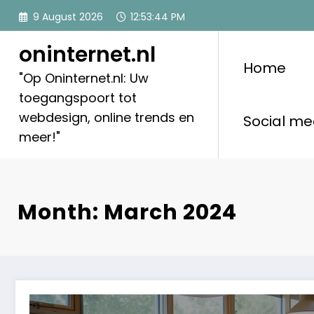
Skip
9 August 2026
12:53:45 PM
to
content
oninternet.nl
Home
"Op Oninternet.nl: Uw
toegangspoort tot
webdesign, online trends en
Social me
meer!"
Month: March 2024