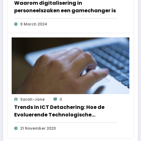
Waarom digitalisering in
personeelszaken een gamechanger is
9 March 2024
Sarah-Jane
0
Trends in ICT Detachering: Hoe de
Evoluerende Technologische
Landschap de Toekomst van
21 November 2023
Detachering Vormgeeft