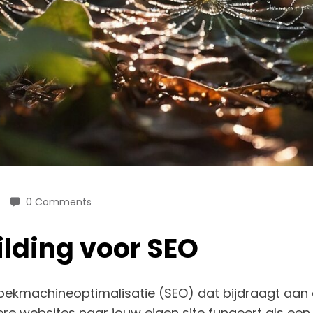
0 Comments
ilding voor SEO
 zoekmachineoptimalisatie (SEO) dat bijdraagt aan 
re websites naar jouw eigen site fungeert als een s