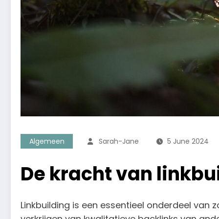
Algemeen
Sarah-Jane
5 June 2024
De kracht van linkbu
Linkbuilding is een essentieel onderdeel van
verkrijgen van kwalitatieve backlinks van ande