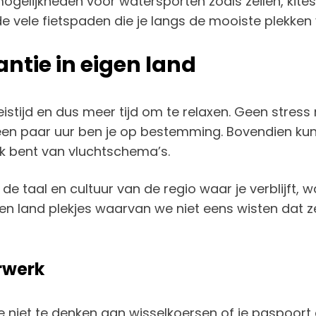
mogelijkheden voor watersporten zoals zeilen, kite
gs de vele fietspaden die je langs de mooiste plekke
ntie in eigen land
istijd en dus meer tijd om te relaxen. Geen stres
een paar uur ben je op bestemming. Bovendien kun 
jk bent van vluchtschema’s.
de taal en cultuur van de regio waar je verblijft, 
eigen land plekjes waarvan we niet eens wisten da
rwerk
e niet te denken aan wisselkoersen of je paspoort 