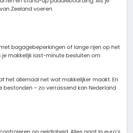
surfen en stand-up paddleboarding. Als je
n van Zeeland voeren.
s met bagagebeperkingen of lange rijen op het
je makkelijk last-minute besluiten om
wat het allemaal net wat makkelijker maakt. En
t ze bestonden – zo verrassend kan Nederland
controleren op geldigheid. Alles gaat in euro’s