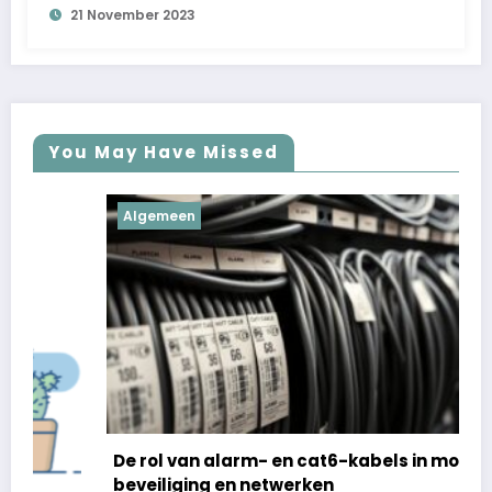
21 November 2023
Detachering Vormgeeft
You May Have Missed
Algemeen
De rol van alarm- en cat6-kabels in moderne
beveiliging en netwerken