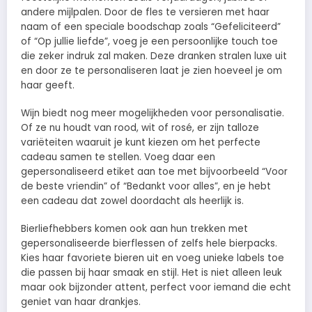
andere mijlpalen. Door de fles te versieren met haar
naam of een speciale boodschap zoals “Gefeliciteerd”
of “Op jullie liefde”, voeg je een persoonlijke touch toe
die zeker indruk zal maken. Deze dranken stralen luxe uit
en door ze te personaliseren laat je zien hoeveel je om
haar geeft.
Wijn biedt nog meer mogelijkheden voor personalisatie.
Of ze nu houdt van rood, wit of rosé, er zijn talloze
variëteiten waaruit je kunt kiezen om het perfecte
cadeau samen te stellen. Voeg daar een
gepersonaliseerd etiket aan toe met bijvoorbeeld “Voor
de beste vriendin” of “Bedankt voor alles”, en je hebt
een cadeau dat zowel doordacht als heerlijk is.
Bierliefhebbers komen ook aan hun trekken met
gepersonaliseerde bierflessen of zelfs hele bierpacks.
Kies haar favoriete bieren uit en voeg unieke labels toe
die passen bij haar smaak en stijl. Het is niet alleen leuk
maar ook bijzonder attent, perfect voor iemand die echt
geniet van haar drankjes.