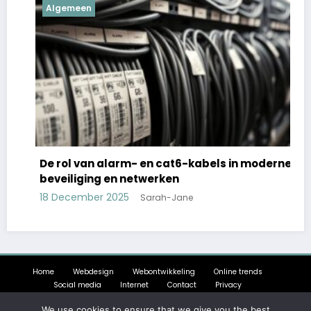
Algemeen
De rol van alarm- en cat6-kabels in moderne
K
beveiliging en netwerken
t
18 December 2025
1
Sarah-Jane
Home
Webdesign
Webontwikkeling
Online trends
Social media
Internet
Contact
Privacy
Newscrunch - Magazine & Blog
WordPress
Theme 2026 | Powered By
We use cookies to ensure that we give you the best