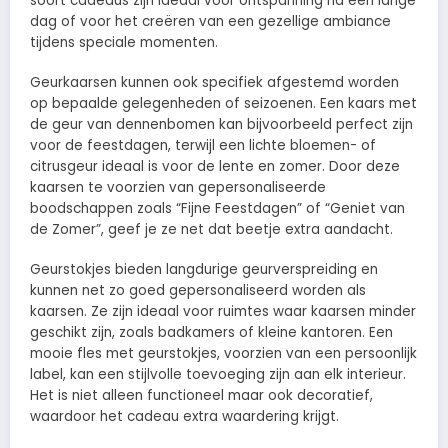
soort cadeaus zijn ideaal voor ontspanning na een lange
dag of voor het creëren van een gezellige ambiance
tijdens speciale momenten.
Geurkaarsen kunnen ook specifiek afgestemd worden
op bepaalde gelegenheden of seizoenen. Een kaars met
de geur van dennenbomen kan bijvoorbeeld perfect zijn
voor de feestdagen, terwijl een lichte bloemen- of
citrusgeur ideaal is voor de lente en zomer. Door deze
kaarsen te voorzien van gepersonaliseerde
boodschappen zoals “Fijne Feestdagen” of “Geniet van
de Zomer”, geef je ze net dat beetje extra aandacht.
Geurstokjes bieden langdurige geurverspreiding en
kunnen net zo goed gepersonaliseerd worden als
kaarsen. Ze zijn ideaal voor ruimtes waar kaarsen minder
geschikt zijn, zoals badkamers of kleine kantoren. Een
mooie fles met geurstokjes, voorzien van een persoonlijk
label, kan een stijlvolle toevoeging zijn aan elk interieur.
Het is niet alleen functioneel maar ook decoratief,
waardoor het cadeau extra waardering krijgt.