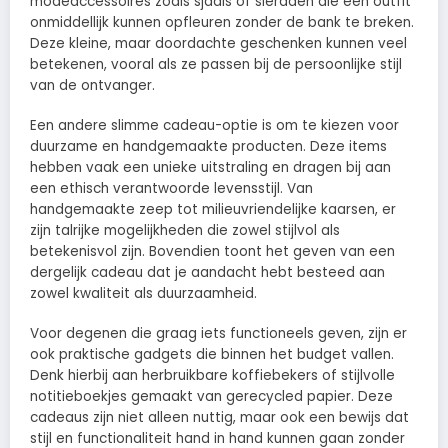
modeaccessoires zoals sjaals of sieraden die een outfit
onmiddellijk kunnen opfleuren zonder de bank te breken.
Deze kleine, maar doordachte geschenken kunnen veel
betekenen, vooral als ze passen bij de persoonlijke stijl
van de ontvanger.
Een andere slimme cadeau-optie is om te kiezen voor
duurzame en handgemaakte producten. Deze items
hebben vaak een unieke uitstraling en dragen bij aan
een ethisch verantwoorde levensstijl. Van
handgemaakte zeep tot milieuvriendelijke kaarsen, er
zijn talrijke mogelijkheden die zowel stijlvol als
betekenisvol zijn. Bovendien toont het geven van een
dergelijk cadeau dat je aandacht hebt besteed aan
zowel kwaliteit als duurzaamheid.
Voor degenen die graag iets functioneels geven, zijn er
ook praktische gadgets die binnen het budget vallen.
Denk hierbij aan herbruikbare koffiebekers of stijlvolle
notitieboekjes gemaakt van gerecycled papier. Deze
cadeaus zijn niet alleen nuttig, maar ook een bewijs dat
stijl en functionaliteit hand in hand kunnen gaan zonder