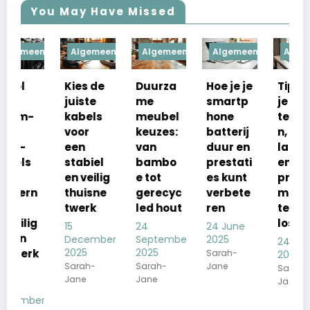
You May Have Missed
Algemeen
Algemeen
Algemeen
Algemeen
Algem
ies de
Duurza
Hoe je je
Tips om
Techn
uiste
me
smartp
je
ogisc
abels
meubel
hone
telefoo
innova
oor
keuzes:
batterij
n,
e in
en
van
duur en
laptop
almel
tabiel
bambo
prestati
en wifi-
bedrij
 veilig
e tot
es kunt
proble
n
huisne
gerecyc
verbete
men op
voorui
werk
led hout
ren
te
door i
lossen
24
24 June
22 May
ecember
September
2025
2025
24 June
025
2025
Sarah-
Sarah-
2025
rah-
Sarah-
Jane
Jane
Sarah-
ane
Jane
Jane