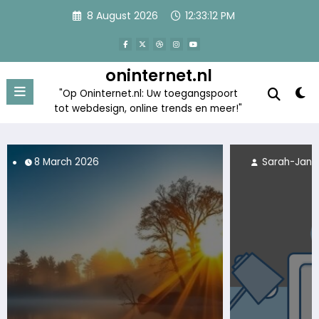
Skip
8 August 2026
12:33:13 PM
to
content
oninternet.nl
"Op Oninternet.nl: Uw toegangspoort
tot webdesign, online trends en meer!"
Sarah-Jane
25 February 2026