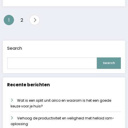
Posts
1
2
pagination
Search
Search
Recente berichten
Wat is een split unit airco en waarom is het een goede
keuze voor je huis?
Verhoog de productiviteit en veiligheid met helloid iam-
oplossing