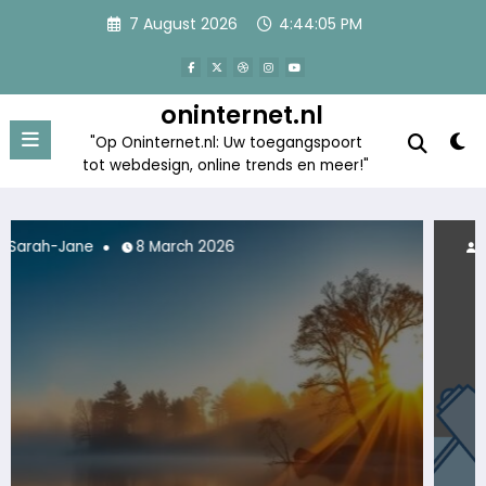
Skip
7 August 2026
4:44:06 PM
to
content
oninternet.nl
"Op Oninternet.nl: Uw toegangspoort
tot webdesign, online trends en meer!"
Sarah-Jane
25 February 2026