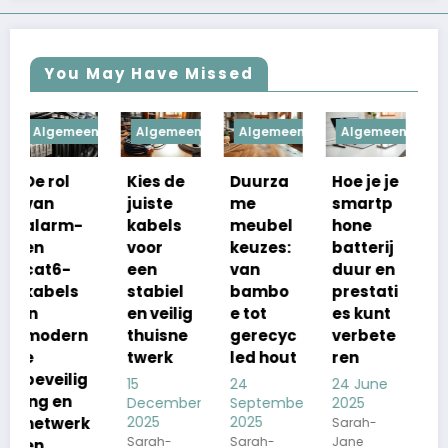
You May Have Missed
Algemeen
Algemeen
Algemeen
Algemeen
Al
Kies de
Duurza
Hoe je je
Tips om
Tec
juiste
me
smartp
je
ogi
kabels
meubel
hone
telefoo
inn
voor
keuzes:
batterij
n,
e in
een
van
duur en
laptop
alm
stabiel
bambo
prestati
en wifi-
bed
en veilig
e tot
es kunt
proble
n
thuisne
gerecyc
verbete
men op
voo
twerk
led hout
ren
te
door
lossen
15
24
24 June
22 
December
September
2025
202
24 June
2025
2025
Sarah-
Sara
2025
Sarah-
Sarah-
Jane
Jane
Sarah-