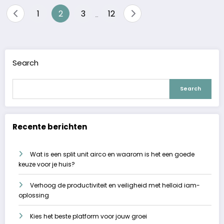
Posts
1
2
3
12
…
pagination
Search
Search
Recente berichten
Wat is een split unit airco en waarom is het een goede
keuze voor je huis?
Verhoog de productiviteit en veiligheid met helloid iam-
oplossing
Kies het beste platform voor jouw groei